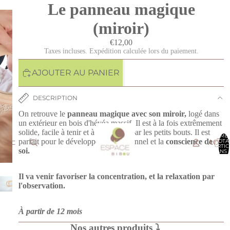
Le panneau magique
(miroir)
€12,00
Taxes incluses. Expédition calculée lors du paiement.
AJOUTER AU PANIER
DESCRIPTION
On retrouve le
panneau magique avec son miroir,
l
ogé dans
un extérieur en bois d'hévéa massif.
Il est à la fois extrêmement
solide, facile à tenir et à manipuler par les petits bouts.
Il est
NOMB
parfait pour le développement personnel et la
conscience de
TOTA
ACCU
D’ARTIC
soi.
DANS 
PANIER
Il va venir favoriser la concentration, et la relaxation par
l'observation.
À partir de 12 mois
Nos autres produits ⤵