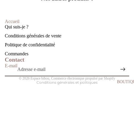
Accueil
Politique de remboursement
Qui suis-je ?
Politique de confidentialité
Conditions générales de vente
Conditions d’utilisation
Politique de confidentialité
Politique d’expédition
Commandes
Coordonnées
Contact
Mentions légales
E-mail
Politique de résiliation
© 2026
Espace bibou
,
Commerce électronique propulsé par Shopify
BOUTIQ
Conditions générales et politiques