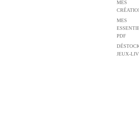
MES
CRÉATIO
MES
ESSENTI
PDF
DÉSTOC
JEUX-LI