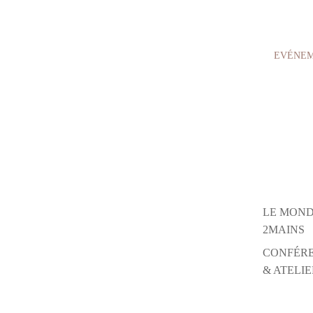
EVÉNE
LE MOND
2MAINS
CONFÉR
& ATELIE